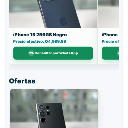
iPhone 15 256GB Negro
iPhone 16 
Precio efectivo: Q4,999.99
Precio efect
Consultar por WhatsApp
Co
Ofertas