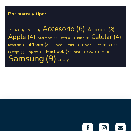
Por marca y tipo:
Accesorio
(6)
Android
(3)
13 mini
(1)
13 pro
(1)
Apple
(4)
Celular
(4)
Audifonos
(1)
Batería
(1)
buds
(1)
iPhone
(2)
fotografia
(1)
IPhone 13 mini
(1)
IPhone 13 Pro
(1)
kit
(1)
Macbook
(2)
Laptops
(1)
limpieza
(1)
mini
(1)
S24 ULTRA
(1)
Samsung
(9)
video
(1)