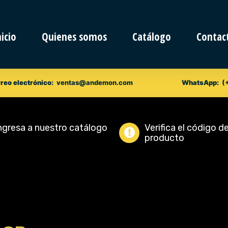
nicio
Quienes somos
Catálogo
Contac
reo electrónico:
ventas@andemon.com
WhatsApp:
(
ngresa a nuestro catálogo
Verifica el código d
producto