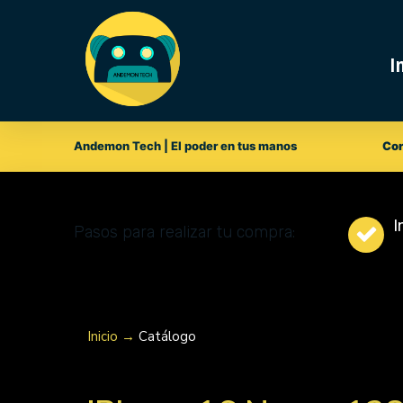
I
Andemon Tech | El poder en tus manos
Cor
I
Pasos para realizar tu compra:
Inicio →
Catálogo